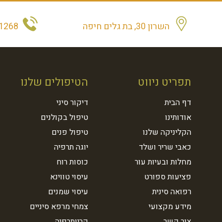
השרון 30, בת גלים חיפה
1268
תפריט ניווט
הטיפולים שלנו
דף הבית
דיקור סיני
אודותינו
טיפול בקולנים
הקליניקה שלנו
טיפול פנים
כאבי שריר ושלד
יוגה תרפיה
מחלות ובעיות עור
כוסות רוח
פציעות ספורט
עיסוי טווינא
רפואה סינית
עיסוי שמנים
מידע מקצועי
צמחי מרפא סיניים
צור קשר
קריותרפיה