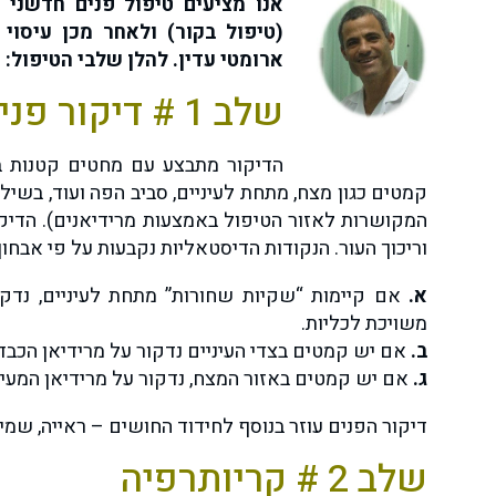
אנו מציעים טיפול פנים חדשני 
(טיפול בקור) ולאחר מכן עיסו
ארומטי עדין. להלן שלבי הטיפול:
שלב 1 # דיקור פנים
הדיקור מתבצע עם מחטים קטנות ב
קמטים כגון מצח, מתחת לעיניים, סביב הפה ועוד, בשיל
המקושרות לאזור הטיפול באמצעות מרידיאנים). הדיקו
וריכוך העור. הנקודות הדיסטאליות נקבעות על פי אבחון,
א.
אם קיימות “שקיות שחורות” מתחת לעיניים, נדקור
משויכת לכליות.
ב.
אם יש קמטים בצדי העיניים נדקור על מרידיאן הכבד מ
ג.
אם יש קמטים באזור המצח, נדקור על מרידיאן המעי 
דיקור הפנים עוזר בנוסף לחידוד החושים – ראייה, שמיע
שלב 2 # קריותרפיה