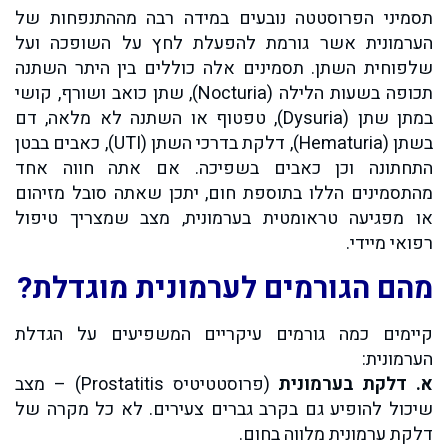
תסמיני הפרוסטטה נובעים במידה רבה מההתנפחות של
הערמונית אשר גורמת להפעלת לחץ על השופכה ועל
שלפוחית השתן. תסמינים אלה כוללים בין היתר השתנה
תכופה בשעות הלילה (Nocturia), שתן כואב ושורף, קושי
במתן שתן (Dysuria), טפטוף או השתנה לא מלאה, דם
בשתן (Hematuria), דלקת בדרכי השתן (UTI), כאבים בבטן
התחתונה וכן כאבים בשפיכה. אם אתה חווה אחד
מהתסמינים הללו בתוספת חום, יתכן שאתה סובל מזיהום
או מפגיעה טראומטית בערמונית, מצב שמצריך טיפול
רפואי מיידי.
מהם הגורמים לערמונית מוגדלת?
קיימים כמה גורמים עיקריים המשפיעים על הגדלת
הערמונית:
א.
דלקת בערמונית
(פרוסטטיטיס Prostatitis) – מצב
שיכול להופיע גם בקרב גברים צעירים. לא כל מקרה של
דלקת ערמונית מלווה בחום.