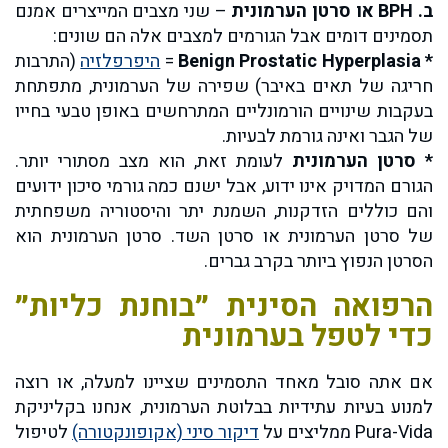
ב. BPH
או סרטן הערמונית
– שני מצבים המייצרים אמנם
תסמינים דומים אבל הגורמים למצבים אלה הם שונים:
* Benign Prostatic Hyperplasia
=
היפרפלזיה
(התרבות
חריגה של תאים באיבר) שפירה של הערמונית, מתפתחת
בעקבות שינויים הורמונליים המתרחשים באופן טבעי בחייו
של הגבר ואינה גורמת לבעיות.
* סרטן הערמונית
לעומת זאת, הוא מצב מסתורי יותר.
הגורם המדויק אינו ידוע, אבל ישנם כמה גורמי סיכון ידועים
והם כוללים הזדקנות, השמנת יתר והיסטוריה משפחתית
של סרטן הערמונית או סרטן השד. סרטן הערמונית הוא
הסרטן הנפוץ ביותר בקרב גברים.
הרפואה הסינית ״בוחנת כליות״
כדי לטפל בערמונית
אם אתה סובל מאחד התסמינים שציינו למעלה, או רוצה
למנוע בעיות עתידיות בבלוטת הערמונית, אנחנו בקליניקת
Pura-Vida ממליצים על
דיקור סיני (אקופונקטורה)
לטיפול