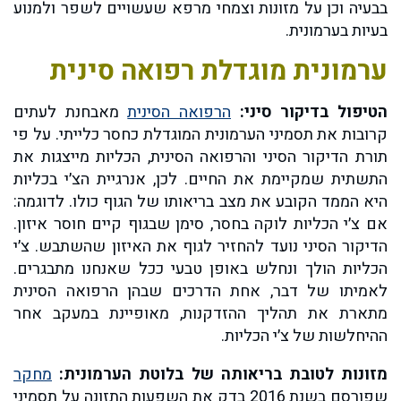
בבעיה וכן על מזונות וצמחי מרפא שעשויים לשפר ולמנוע
בעיות בערמונית.
ערמונית מוגדלת רפואה סינית
הטיפול בדיקור סיני:
הרפואה הסינית
מאבחנת לעתים
קרובות את תסמיני הערמונית המוגדלת כחסר כלייתי. על פי
תורת הדיקור הסיני והרפואה הסינית, הכליות מייצגות את
התשתית שמקיימת את החיים. לכן, אנרגיית הצ׳י בכליות
היא הממד הקובע את מצב בריאותו של הגוף כולו. לדוגמה:
אם צ׳י הכליות לוקה בחסר, סימן שבגוף קיים חוסר איזון.
הדיקור הסיני נועד להחזיר לגוף את האיזון שהשתבש. צ׳י
הכליות הולך ונחלש באופן טבעי ככל שאנחנו מתבגרים.
לאמיתו של דבר, אחת הדרכים שבהן הרפואה הסינית
מתארת את תהליך ההזדקנות, מאופיינת במעקב אחר
ההיחלשות של צ׳י הכליות.
מזונות לטובת בריאותה של בלוטת הערמונית:
מחקר
שפורסם בשנת 2016 בדק את השפעות התזונה על תסמיני