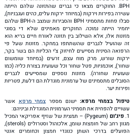
BPH. החוקרים מצאו כי גברים שהתזונה שלהם הייתה
עשירה בפירות וירקות (במיוחד ירקות עלים, כהים ועגבניות),
סבלו פחות מתסמיני BPH והסבירות שמצב ה-BPH שלהם
יחמיר הייתה נמוכה. החוקרים מאמינים שלא די בסוגי
מזונות אלו, אלא השילוב בין תזונה לאורח חיים בריא הוא
זה שהועיל לגברים שהשתתפו במחקר. מזונות שעל פי
הרפואה הסינית מסייעים לחיזוק צ׳י הכליות הם בשר בקר,
ירקות שורש, מרק מוח עצם, זרעים (במיוחד שומשום
שחור), אוכמניות, פטל שחור וכל שעועית בצורת כליה (כמו
שעועית שחורה). מזונות נוספים שמסייעים לגברים
הסובלים מתסמינים של ערמונית מוגדלת הם דלעת, פטריות
ופירות יער.
טיפול בצמחי מרפא:
ישנם מספר
צמחי מרפא
אשר
עשויים להפחית את תסמיני הערמונית המוגדלת וביניהם:
1.
פיג׳ום
(Pygeum) – תמצית של שזיף אפריקאי המכיל
מגוון רחב של חומצות שומן, אלכוהול וסטרולים (sterols),
הפועלים בדרכי השתן כנוגדי חמצון וכחומרים אנטי